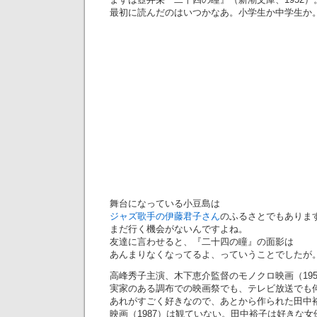
最初に読んだのはいつかなあ。小学生か中学生か
舞台になっている小豆島は
ジャズ歌手の伊藤君子さん
のふるさとでもありま
まだ行く機会がないんですよね。
友達に言わせると、『二十四の瞳』の面影は
あんまりなくなってるよ、っていうことでしたが
高峰秀子主演、木下恵介監督のモノクロ映画（195
実家のある調布での映画祭でも、テレビ放送でも
あれがすごく好きなので、あとから作られた田中
映画（1987）は観ていない。田中裕子は好きな女