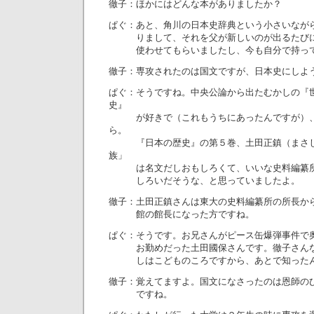
徹子：ほかにはどんな本がありましたか？
ぱぐ：あと、角川の日本史辞典という小さいなが
りまして、それを父が新しいのが出るたびに
使わせてもらいましたし、今も自分で持っ
徹子：専攻されたのは国文ですが、日本史にしよ
ぱぐ：そうですね。中央公論から出たむかしの『
史』
が好きで（これもうちにあったんですが）、
ら。
『日本の歴史』の第５巻、土田正鎮（まさし
族」
は名文だしおもしろくて、いいな史料編纂所
しろいだそうな、と思っていましたよ。
徹子：土田正鎮さんは東大の史料編纂所の所長か
館の館長になった方ですね。
ぱぐ：そうです。お兄さんがピース缶爆弾事件で
お勤めだった土田國保さんです。徹子さんな
しはこどものころですから、あとで知ったん
徹子：覚えてますよ。国文になさったのは恩師の
ですね。