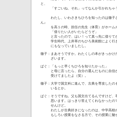
と、
「すごいね、それ」ってなんか引かれちゃう
わたし、いわさきちひろを知ったのは徹子さ
ん』
を高１の時、担任の先生（体育）がホームル
「借りたい人がいたらどうぞ」
と言ったので、はい！って真っ先に借りてか
学生時代、上井草のちひろ美術館によく行き
にもなっていましたし。
徹子：まあそうですか。わたくしの本がきっかけ
ざいます。
ぱぐ：「もっと早くちひろを知りたかった」
と母に言ったら、自分の選んだものに自信が
受けてましたよ（笑）。
徹子：大学で国文科に進んで、古典を専攻したの
いるとか。
ぱぐ：そうですね。父も国文出てるんですけど、
思います。はっきり答えてくれなかったので
せんけど。
わたしが古典好きになったのは、中学高校の
もしろい授業をなさる方で、その授業に魅せ