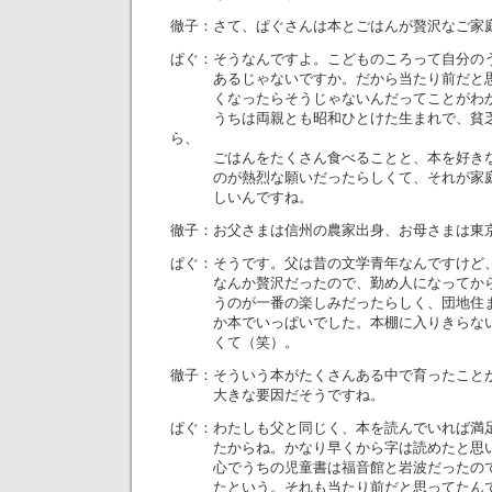
徹子：さて、ぱぐさんは本とごはんが贅沢なご家
ぱぐ：そうなんですよ。こどものころって自分の
あるじゃないですか。だから当たり前だと思
くなったらそうじゃないんだってことがわか
うちは両親とも昭和ひとけた生まれで、貧乏
ら、
ごはんをたくさん食べることと、本を好きな
のが熱烈な願いだったらしくて、それが家庭
しいんですね。
徹子：お父さまは信州の農家出身、お母さまは東
ぱぐ：そうです。父は昔の文学青年なんですけど
なんか贅沢だったので、勤め人になってから
うのが一番の楽しみだったらしく、団地住ま
か本でいっぱいでした。本棚に入りきらない
くて（笑）。
徹子：そういう本がたくさんある中で育ったこと
大きな要因だそうですね。
ぱぐ：わたしも父と同じく、本を読んでいれば満
たからね。かなり早くから字は読めたと思い
心でうちの児童書は福音館と岩波だったので
たという。それも当たり前だと思ってたんで