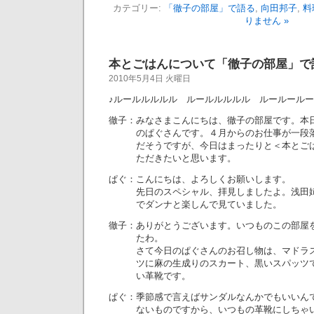
カテゴリー:
「徹子の部屋」で語る
,
向田邦子
,
料
りません »
本とごはんについて「徹子の部屋」で
2010年5月4日 火曜日
♪ルールルルルル ルールルルルル ルールール
徹子：みなさまこんにちは、徹子の部屋です。本
のぱぐさんです。４月からのお仕事が一段落
だそうですが、今日はまったりと＜本とごは
ただきたいと思います。
ぱぐ：こんにちは、よろしくお願いします。
先日のスペシャル、拝見しましたよ。浅田姉
でダンナと楽しんで見ていました。
徹子：ありがとうございます。いつものこの部屋
たわ。
さて今日のぱぐさんのお召し物は、マドラス
ツに麻の生成りのスカート、黒いスパッツで
い革靴です。
ぱぐ：季節感で言えばサンダルなんかでもいいん
ないものですから、いつもの革靴にしちゃい