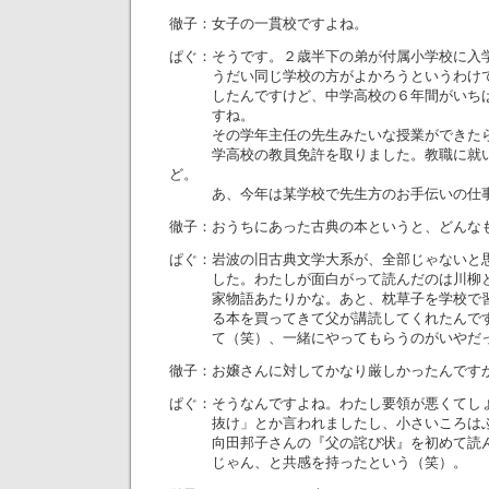
徹子：女子の一貫校ですよね。
ぱぐ：そうです。２歳半下の弟が付属小学校に入
うだい同じ学校の方がよかろうというわけで
したんですけど、中学高校の６年間がいちば
すね。
その学年主任の先生みたいな授業ができたら
学高校の教員免許を取りました。教職に就い
ど。
あ、今年は某学校で先生方のお手伝いの仕事
徹子：おうちにあった古典の本というと、どんな
ぱぐ：岩波の旧古典文学大系が、全部じゃないと
した。わたしが面白がって読んだのは川柳と
家物語あたりかな。あと、枕草子を学校で習
る本を買ってきて父が講読してくれたんです
て（笑）、一緒にやってもらうのがいやだっ
徹子：お嬢さんに対してかなり厳しかったんです
ぱぐ：そうなんですよね。わたし要領が悪くてし
抜け」とか言われましたし、小さいころはぶ
向田邦子さんの『父の詫び状』を初めて読ん
じゃん、と共感を持ったという（笑）。