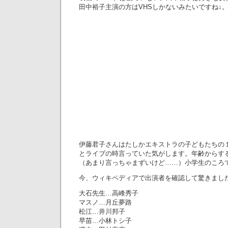
田中裕子主演の方はVHSしかないみたいですね↓
伊藤君子さんはたしかエキストラの子どもたちの
とライブの時言っていた気がします。年齢からす
（あまり言っちゃまずいけど……）小学生のころ
今、ウィキペディアで出演者を確認して驚きまし
大石先生…高峰秀子
マスノ…月丘夢路
松江…井川邦子
早苗…小林トシ子