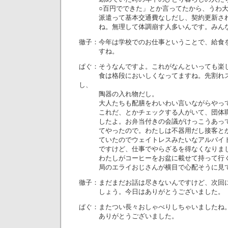
○百円でできた」とか言ってたから、うわ大
派遣って基本交通費なしだし、契約更新され
ね。無理して体調崩す人多いんです。みんな
徹子：今年は学校でのお仕事ということで、給食
すね。
ぱぐ：そうなんですよ。これがなんといっても楽
食は格段においしくなってますね。先割れス
し、
陶器の入れ物だし。
大人たちも配膳をわいわい言いながらやって
これだ、とかチェックする人がいて、団体職
したよ。お弁当付きの会議がけっこうあって
てやったので。わたしは不器用だし接客とか
ていたのでウェイトレスみたいなアルバイト
ですけど、仕事でやらざるを得なくなりま
わたしがコーヒーをお盆に載せて持って行く
局のエライおじさんが横目で心配そうに見て
徹子：まだまだお話は尽きないんですけど、次回
しょう。今日はありがとうございました。
ぱぐ：またつい長々おしゃべりしちゃいましたね
ありがとうございました。