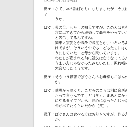
2010年5月5日 水曜日
徹子：さて、本の話ばかりになりましたが、今度
ょ
うか。
ぱぐ：母の母、わたしの祖母ですが、この人は喜
京に出てきてから結婚して商売をやっていた
と苦労してるんですね。
関東大震災とか戦争で疎開とか、いろいろあ
けですが、そういう中でもこどもたちにはひ
うにしていた、と母から聞いています。
わたしが産まれる前に祖父は亡くなってるん
うまい方じゃなかったみたいだし、振れ幅の
大変だったようです。
徹子：そういう影響でぱぐさんのお母様もごはん
か。
ぱぐ：伯母から聴くと、こどものころは別に台所
たって言うんですけど（笑）、まあとにかく
にやるタイプだから、熱心になったんじゃな
句が出てたくらいだから（笑）。
徹子：ぱぐさんは食べる方はお好きですが、作る
か。