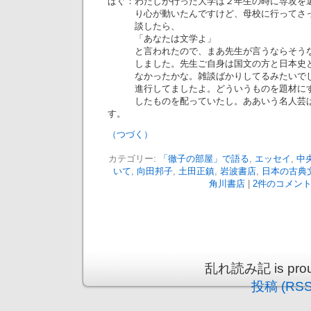
ぱぐ：わたしが行った大学は２年生の時に専攻を
り心が動いたんですけど、母校に行ってさっ
談したら、
「あなたは文学よ」
と言われたので、まあ先生が言うならそうな
しました。先生ご自身は国文の方と日本史と
なかったかな。雑談ばかりしてるみたいでし
進行してましたよ。どういうものを題材にす
したものを配っていたし。ああいう名人芸は
す。
（つづく）
カテゴリー:
「徹子の部屋」で語る
,
エッセイ
,
中
いて
,
向田邦子
,
土田正鎮
,
岩波書店
,
日本の古典
角川書店
|
2件のコメント
乱れ読み記 is proud
投稿 (RSS