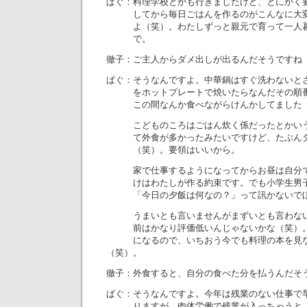
ぱぐ：料理学校とかも行きましたけど、とにかく
してから毎日ごはんを作るのがこんなに大変
よ（笑）。わたしずっと親元で育って一人暮
で。
徹子：ご主人からダメ出しが出るんだそうですね
ぱぐ：そうなんですよ。中華鍋はすぐ洗わないと
をホットプレートで焼いたらなんだその順番
この間なんか食べながらけんかしてました
こどものころはごはん炊く係だったとかいう
て外食が多かったみたいですけど、たぶんダ
（笑）。要領はいいから。
家で仕事するようになってからお昼は自分で
けはわたしが作る約束です。でも小学生男子
「今日の夕飯は何なの？」って訊かないでほ
うまいとも言いませんがまずいとも言わない
前はかなり評価低いんじゃないかな（笑）。
になるので、いちおう今でも料理の本を見な
（笑）。
徹子：外食すると、自分の食べた分を払うんだそ
ぱぐ：そうなんですよ。今年は残業のない仕事で
りますが、肉体労働で残業が入っちゃうと、