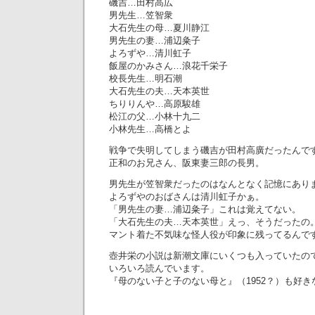
磯吉…田村高広
男先生…笠智衆
大石先生の母…夏川静江
男先生の妻…浦辺粂子
よろずや…清川虹子
飯屋のかみさん…浪花千栄子
校長先生…明石潮
大石先生の夫…天本英世
ちりりんや…高原駿雄
松江の父…小林十九二
小林先生…高橋とよ
戦争で失明してしまう磯吉が田村高廣だったんで
正和のお兄さん、阪東妻三郎の長男。
男先生が笠智衆だったのはなんとなく記憶にあり
よろずやのおばさんは清川虹子かぁ。
「男先生の妻…浦辺粂子」これは覚えてない。
「大石先生の夫…天本英世」えっ、そうだったの
マント着た不気味な怪人役が印象に残ってるんで
壺井栄の小説は新潮文庫にいくつも入っていたの
いろいろ読んでいます。
『母のない子と子のない母と』（1952？）も好き