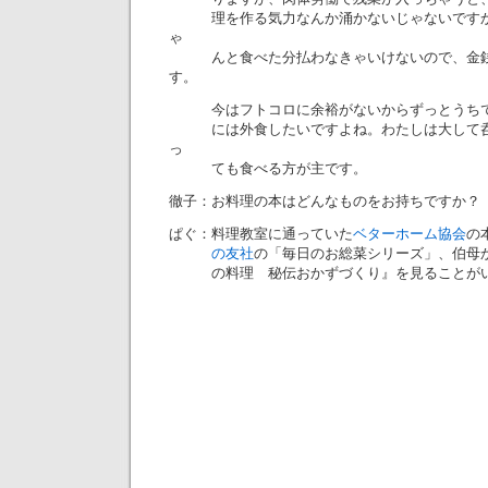
理を作る気力なんか涌かないじゃないですか
ゃ
んと食べた分払わなきゃいけないので、金銭
す。
今はフトコロに余裕がないからずっとうちで
には外食したいですよね。わたしは大して呑
っ
ても食べる方が主です。
徹子：お料理の本はどんなものをお持ちですか？
ぱぐ：料理教室に通っていた
ベターホーム協会
の
の友社
の「毎日のお総菜シリーズ」、伯母か
の料理 秘伝おかずづくり』を見ることがい