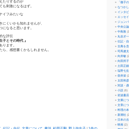
えたりするのが
「徹子の
ても刺激になるはず。
なつかし
インタビ
ナイフみたいな
エッセイ
、
ジュンパ
きにくいかも知れませんが、
中央公論
つになると思います。
中島敦
(1
的な評伝
丸谷才一
生子とその時代 』
伝記・自
あります。
古典を含
たら、感想書くかもしれません。
司馬遼太
向井敏
(2
向田邦子
土田正鎮
塩野七生
壺井栄
(2
太田和彦
対談・鼎
小説
(6)
岩波書店
文庫につ
文章につ
料理の本
新潮社
(2
日本の古
映画
(2)
イ
,
伝記・自伝
,
文章について
,
書評
,
松岡正剛
,
野上弥生子
|
1件の