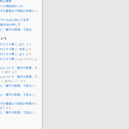
村上春樹
いた雑誌あれこれ
子が最後まで現役の作家だっ
でいちばん読んでる本
西欧文化の申し子
に「徹子の部屋」で語る
メント
の１００冊
に
ぱぐ
より
の１００冊
に
水垣
より
の１００冊
に
ぱぐ
より
の１００冊
に おいちゃん よ
んについて「徹子の部屋」で
）
に
ぱぐ
より
んについて「徹子の部屋」で
）
に あきんこ＊ より
に「徹子の部屋」で語る
に
に「徹子の部屋」で語る
に
子が最後まで現役の作家だっ
ぱぐ
より
に「徹子の部屋」で語る
に
ー