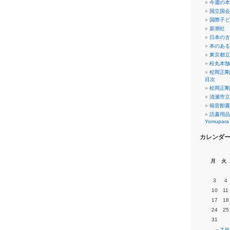
今週の本
国立国会
国際子ど
新潮社
日本の古
本のある
東京都立
松丸本舗
松岡正剛
目次
松岡正剛
清瀬市立
福音館書
読書用品
Yomup
カレンダ
月
火
3
4
10
11
17
18
24
25
31