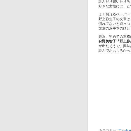
読んだり書いたり考
好きな女性には、と
よく切れるペーパー
野上弥生子の文章は
慣れてないと取っつ
文章のお手本のひと
最近、初めての本格
狩野美智子『野上弥
が出たそうで、興味
読んでおもしろかっ
カテゴリー:
エッセ