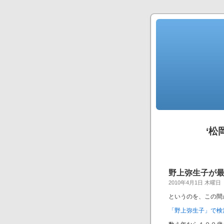
‘松
野上弥生子が
2010年4月1日 木曜日
というのを、この間
「野上弥生子」で検