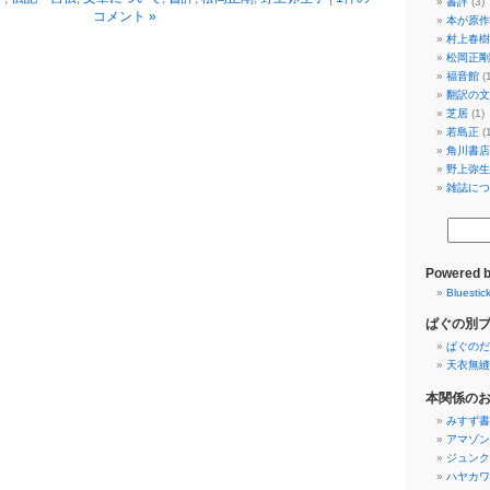
書評
(3)
コメント »
本が原作
村上春樹
松岡正剛
福音館
(1
翻訳の文
芝居
(1)
若島正
(1
角川書店
野上弥生
雑誌につ
Powered 
Bluestic
ぱぐの別
ぱぐのだ
天衣無縫
本関係の
みすず書
アマゾン
ジュンク
ハヤカワ