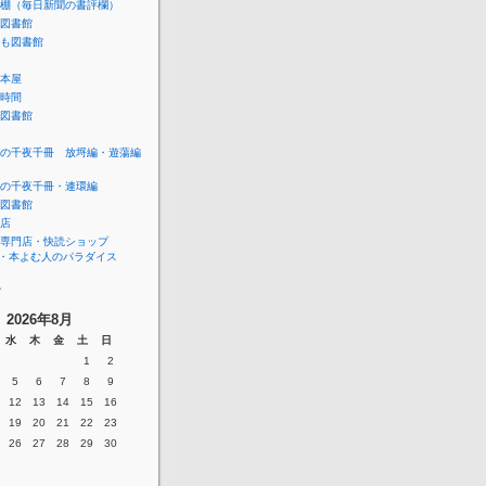
棚（毎日新聞の書評欄）
図書館
も図書館
本屋
時間
図書館
の千夜千冊 放埒編・遊蕩編
の千夜千冊・連環編
図書館
店
専門店・快読ショップ
ara・本よむ人のパラダイス
ー
2026年8月
水
木
金
土
日
1
2
5
6
7
8
9
12
13
14
15
16
19
20
21
22
23
26
27
28
29
30