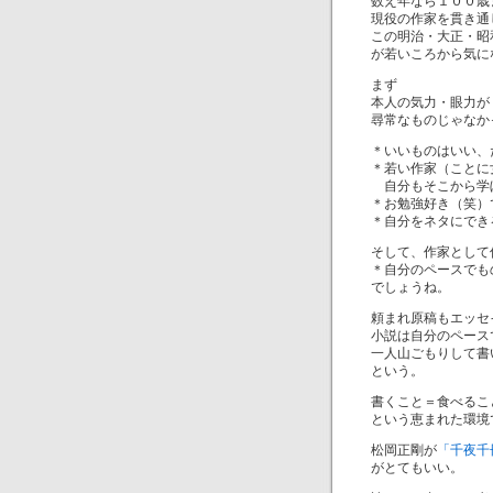
数え年なら１００歳
現役の作家を貫き通
この明治・大正・昭和
が若いころから気に
まず
本人の気力・眼力が
尋常なものじゃなか
＊いいものはいい、
＊若い作家（ことに
自分もそこから学
＊お勉強好き（笑）
＊自分をネタにでき
そして、作家として
＊自分のペースでも
でしょうね。
頼まれ原稿もエッセ
小説は自分のペース
一人山ごもりして書
という。
書くこと＝食べるこ
という恵まれた環境
松岡正剛が
「千夜千
がとてもいい。