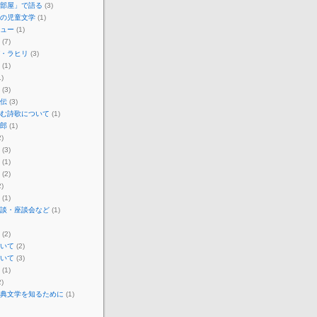
部屋」で語る
(3)
の児童文学
(1)
ュー
(1)
(7)
・ラヒリ
(3)
(1)
)
(3)
伝
(3)
む詩歌について
(1)
郎
(1)
)
(3)
(1)
(2)
)
(1)
談・座談会など
(1)
(2)
いて
(2)
いて
(3)
(1)
)
典文学を知るために
(1)