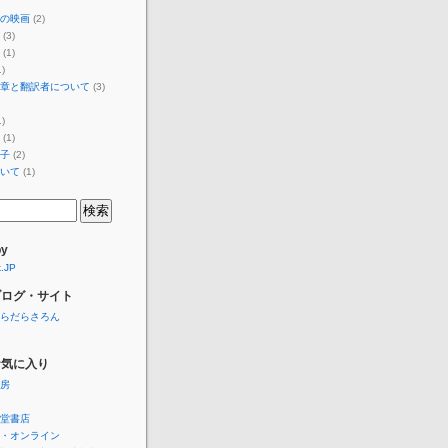
の映画
(2)
(3)
(1)
)
章と翻訳者について
(3)
)
(1)
子
(2)
いて
(1)
by
k.JP
ブログ・サイト
らだらさろん
お気に入り
房
堂書店
・オンライン