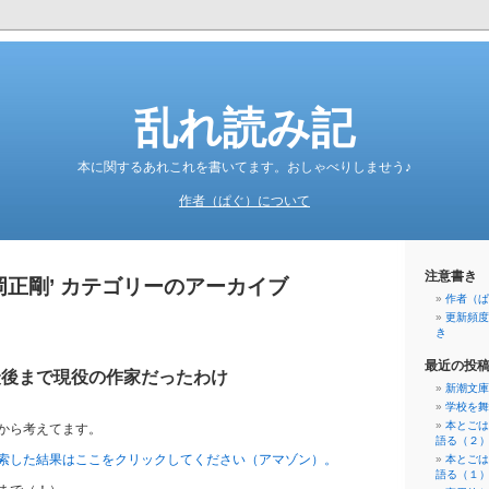
乱れ読み記
本に関するあれこれを書いてます。おしゃべりしませう♪
作者（ぱぐ）について
注意書き
岡正剛’ カテゴリーのアーカイブ
作者（ぱ
更新頻度
き
最近の投
最後まで現役の作家だったわけ
新潮文庫
学校を舞
本とごは
から考えてます。
語る（２
索した結果はここをクリックしてください（アマゾン）。
本とごは
語る（１