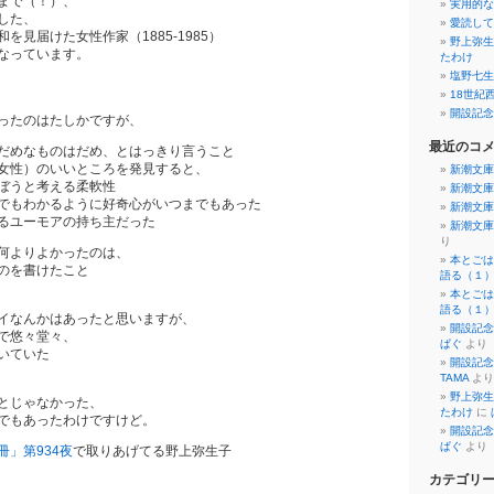
まで（！）、
実用的な
した、
愛読して
を見届けた女性作家（1885-1985）
野上弥生
なっています。
たわけ
塩野七生
18世紀
開設記念
ったのはたしかですが、
最近のコ
だめなものはだめ、とはっきり言うこと
女性）のいいところを発見すると、
新潮文庫
ぼうと考える柔軟性
新潮文庫
でもわかるように好奇心がいつまでもあった
新潮文庫
るユーモアの持ち主だった
新潮文庫
り
何よりよかったのは、
本とごは
のを書けたこと
語る（１
本とごは
語る（１
イなんかはあったと思いますが、
開設記念
で悠々堂々、
ぱぐ
より
いていた
開設記念
TAMA
より
野上弥生
とじゃなかった、
たわけ
に
でもあったわけですけど。
開設記念
ぱぐ
より
冊」第934夜
で取りあげてる野上弥生子
カテゴリ