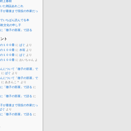
村上春樹
いた雑誌あれこれ
子が最後まで現役の作家だっ
でいちばん読んでる本
西欧文化の申し子
に「徹子の部屋」で語る
メント
の１００冊
に
ぱぐ
より
の１００冊
に
水垣
より
の１００冊
に
ぱぐ
より
の１００冊
に おいちゃん よ
んについて「徹子の部屋」で
）
に
ぱぐ
より
んについて「徹子の部屋」で
）
に あきんこ＊ より
に「徹子の部屋」で語る
に
に「徹子の部屋」で語る
に
子が最後まで現役の作家だっ
ぱぐ
より
に「徹子の部屋」で語る
に
ー