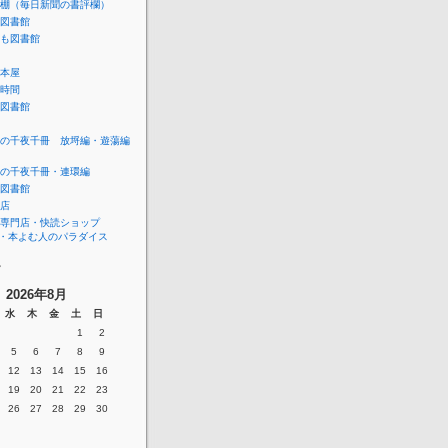
棚（毎日新聞の書評欄）
図書館
も図書館
本屋
時間
図書館
の千夜千冊 放埒編・遊蕩編
の千夜千冊・連環編
図書館
店
専門店・快読ショップ
ara・本よむ人のパラダイス
ー
2026年8月
水
木
金
土
日
1
2
5
6
7
8
9
12
13
14
15
16
19
20
21
22
23
26
27
28
29
30