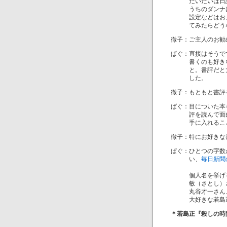
だいたいは日記の
うちのダンナはパ
設定などはおまか
てみたらどうなの
徹子：ご主人のお勧
ぱぐ：直接はそうで
書くのも好きなの
と。書評だと大げ
した。
徹子：もともと書評
ぱぐ：目についた本
評を読んで面白そ
手に入れること
徹子：特にお好きな
ぱぐ：ひとつの字数
い、
毎日新聞
個人名を挙げると
敏（さとし）さん
丸谷才一さん、そ
大好きな若島正さ
＊若島正『殺しの時