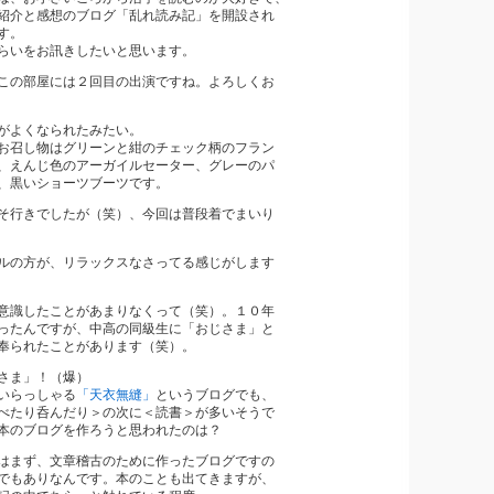
と感想のブログ「乱れ読み記」を開設され
す。
をお訊きしたいと思います。
この部屋には２回目の出演ですね。よろしくお
がよくなられたみたい。
し物はグリーンと紺のチェック柄のフラン
んじ色のアーガイルセーター、グレーのパ
黒いショーツブーツです。
そ行きでしたが（笑）、今回は普段着でまいり
ルの方が、リラックスなさってる感じがします
意識したことがあまりなくって（笑）。１０年
んですが、中高の同級生に「おじさま」と
れたことがあります（笑）。
さま」！（爆）
らっしゃる
「天衣無縫」
というブログでも、
り呑んだり＞の次に＜読書＞が多いそうで
ブログを作ろうと思われたのは？
はまず、文章稽古のために作ったブログですの
ありなんです。本のことも出てきますが、