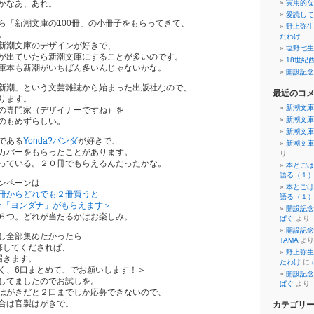
かなあ、あれ。
実用的な
愛読して
ら「新潮文庫の100冊」の小冊子をもらってきて、
野上弥生
。
たわけ
新潮文庫のデザインが好きで、
塩野七生
が出ていたら新潮文庫にすることが多いのです。
18世紀
庫本も新潮がいちばん多いんじゃないかな。
開設記念
新潮」という文芸雑誌から始まった出版社なので、
最近のコ
ります。
新潮文庫
の専門家（デザイナーですね）を
新潮文庫
のもめずらしい。
新潮文庫
である
Yonda?パンダ
が好きで、
新潮文庫
カバーをもらったことがあります。
り
っている。２０冊でもらえるんだったかな。
本とごは
語る（１
ンペーンは
本とごは
冊からどれでも２冊買うと
語る（１
ダナ「ヨンダナ」がもらえます＞
開設記念
６つ。どれが当たるかはお楽しみ。
ぱぐ
より
開設記念
し全部集めたかったら
TAMA
より
募してくだされば、
野上弥生
届きます。
たわけ
に
、6口まとめて、でお願いします！＞
開設記念
してましたのでお試しを。
ぱぐ
より
はがきだと２口までしか応募できないので、
合は官製はがきで。
カテゴリ