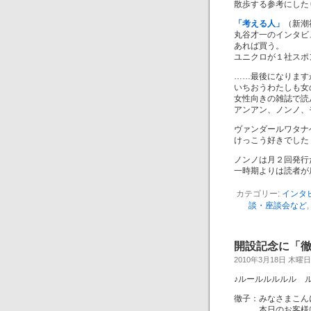
散歩する参考にした
「考える人」
（新潮
丸谷才一のインタビ
あれば買う。
ユニクロが１社スポ
……最後になります
いちおうわたしも女
女性向きの雑誌で読
アンアン、ノンノ、
ヴァンダールワタナ
けっこう好きでした
ノンノは月２回発行
一時期よりは読者が
カテゴリー:
インタ
談・座談会など
,
開設記念に「
2010年3月18日 木曜日
♪ルールルルルル 
徹子：みなさまこん
本日のお客様は、