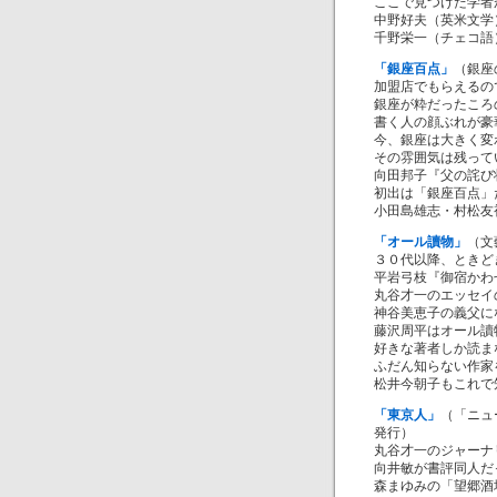
ここで見つけた学者
中野好夫（英米文学
千野栄一（チェコ語
「銀座百点」
（銀座
加盟店でもらえるの
銀座が粋だったころ
書く人の顔ぶれが豪
今、銀座は大きく変
その雰囲気は残って
向田邦子『父の詫び
初出は「銀座百点」
小田島雄志・村松友
「オール讀物」
（文
３０代以降、ときど
平岩弓枝『御宿かわ
丸谷才一のエッセイ
神谷美恵子の義父に
藤沢周平はオール讀
好きな著者しか読ま
ふだん知らない作家
松井今朝子もこれで
「東京人」
（「ニュ
発行）
丸谷才一のジャーナ
向井敏が書評同人だ
森まゆみの「望郷酒