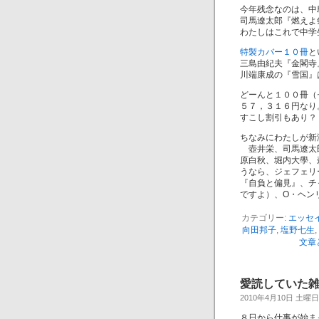
今年残念なのは、中
司馬遼太郎『燃えよ
わたしはこれで中学
特製カバー１０冊
と
三島由紀夫『金閣寺
川端康成の『雪国』
どーんと１００冊（
５７，３１６円なり
すこし割引もあり？
ちなみにわたしが新
壺井栄、司馬遼太郎
原白秋、堀内大學、
うなら、ジェフェリ
『自負と偏見』、チ
ですよ）、O・ヘン
カテゴリー:
エッセ
向田邦子
,
塩野七生
,
文章
愛読していた
2010年4月10日 土曜日
８日から仕事が始ま