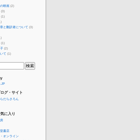
の映画
(2)
(3)
(1)
)
章と翻訳者について
(3)
)
(1)
子
(2)
いて
(1)
by
k.JP
ブログ・サイト
らだらさろん
お気に入り
房
堂書店
・オンライン