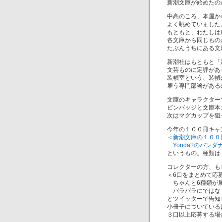
新潮文庫が始めたの
中高のころ、本屋か
よく眺めていました
もともと、わたしは
各文庫から同じもの
たぶんうちにある文
新潮社はもともと「
文芸ものに定評があ
装幀室という、装幀
雇う専門部署がある
文庫のキャラクター
ピンバッジと文庫本
次はマグカップを狙
今年の１００冊キャ
＜新潮文庫の１００
Yonda?のバン
というもの。種類は
コレクターの方、も
＜6口をまとめて応
ちゃんと6種類が
バラバラにではなく
とツイッターで告知
小冊子についている
３口以上応募する場