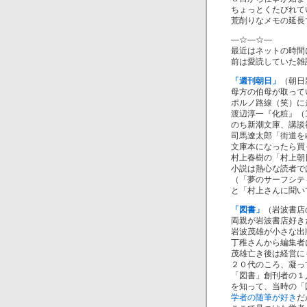
ちょっとくたびれて
荒削りなメモの延長
―☆―☆―
最近はネットの時間
前は愛読していた雑
「週刊朝日」
（朝日
母方の伯母が取って
ポルノ路線（笑）に
渡辺淳一『化粧』（1
のち新潮文庫、講談
司馬遼太郎「街道を
文庫本になったら買
村上春樹の「村上朝
小説は熱心な読者では
（「夢のサーフシテ
と「村上さんに聞い
「図書」
（岩波書店
両親が岩波書店好き
岩波茂雄が小さな出
丁稚さんから編集者
茂雄亡き後は経営にも
２０代のころ、凝っ
「図書」創刊者の１
を知って、当時の「
学者の随筆が好き
だ