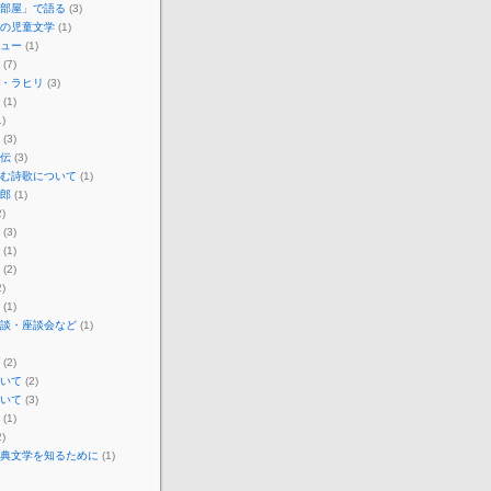
部屋」で語る
(3)
の児童文学
(1)
ュー
(1)
(7)
・ラヒリ
(3)
(1)
)
(3)
伝
(3)
む詩歌について
(1)
郎
(1)
)
(3)
(1)
(2)
)
(1)
談・座談会など
(1)
(2)
いて
(2)
いて
(3)
(1)
)
典文学を知るために
(1)