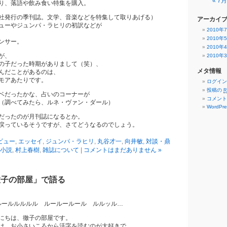
« 7月
り、落語や飲み食い特集を購入。
社発行の季刊誌。文学、音楽などを特集して取りあげる）
アーカイ
ューやジュンパ・ラヒリの初訳などが
2010年
2010年
ンサー。
2010年
が、
2010年
の子だった時期がありまして（笑）、
メタ情報
んだことがあるのは、
モアあたりです。
ログイン
投稿の
R
ベだったかな、占いのコーナーが
コメン
（調べてみたら、ルネ・ヴァン・ダール）
WordPre
だったのが月刊誌になるとか。
戻っているそうですが、さてどうなるのでしょう。
ビュー
,
エッセイ
,
ジュンパ・ラヒリ
,
丸谷才一
,
向井敏
,
対談・鼎
小説
,
村上春樹
,
雑誌について
|
コメントはまだありません »
徹子の部屋」で語る
ルールルルルル ルールールール ルルッル…
にちは、徹子の部屋です。
お小さいころから活字を読むのが大好きで、