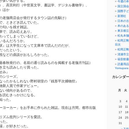
が多い気がする。
今週の本
）、高宮利行（中世英文学、書誌学、デジタル書物学）、
国立国会
）ほか
国際子ど
新潮社
の老舗商店会が発行するタウン誌の先駆け）
日本の古
で、ときどき読んでいた。
本のある
の匂いを残す雑誌。
東京都立
華で、読み応えあり。
松丸本舗
わってしまっているけど、
いるんだろうか。
松岡正剛
目次
状』は大学生になって文庫本で読んだのだが、
松岡正剛
だったという。
視などの鼎談がおもしろかった。
清瀬市立
福音館書
藝春秋発行の、名前の通り読みものを掲載する老舗月刊誌）
読書用品
き立ち読みしたり買った。
Yomup
せみ』
のシリーズ。
カレンダ
なったかもしれない野村胡堂の『銭形平次捕物控』
物新人賞で作家デビュー。
ない傾向があるので、
月
火
を読むきっかけになる。
知った。
3
4
10
11
ーヨーカー」をお手本に作られた雑誌。現在は月間。都市出版
17
18
リズム批判シリーズを愛読。
24
25
った。
31
場」が好きだった。