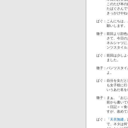
このたび本の紹介
たぱぐさんで
きっかけやねらい
ぱぐ：こんにちは、
願いします。
徹子：前回より顔色
さて、今日のお召
ネルシャツに、え
ンツスタイル、
ぱぐ：前回は少しよ
ました。
徹子：パンツスタイ
よ。
ぱぐ：自分を女だと
も女子校に行った
いうあだ名を奉ら
徹子：まぁ、「おじ
前から書いてい
＜日記＞＜食べた
すが、改めて本の
ぱぐ：
「天衣無縫」
で、ネタは何でも