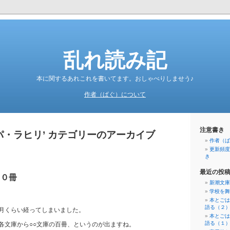
乱れ読み記
本に関するあれこれを書いてます。おしゃべりしませう♪
作者（ぱぐ）について
注意書き
パ・ラヒリ’ カテゴリーのアーカイブ
作者（ぱ
更新頻度
き
最近の投
００冊
新潮文庫
学校を舞
本とごは
語る（２
月くらい経ってしまいました。
本とごは
語る（１
各文庫から○○文庫の百冊、というのが出ますね。