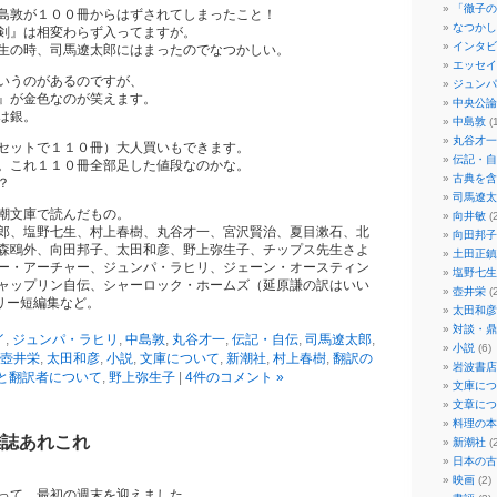
「徹子の
島敦が１００冊からはずされてしまったこと！
なつかし
剣』は相変わらず入ってますが。
インタビ
生の時、司馬遼太郎にはまったのでなつかしい。
エッセイ
いうのがあるのですが、
ジュンパ
』が金色なのが笑えます。
中央公論
は銀。
中島敦
(1
丸谷才一
セットで１１０冊）大人買いもできます。
伝記・自
。これ１１０冊全部足した値段なのかな。
古典を含
？
司馬遼太
潮文庫で読んだもの。
向井敏
(2
、塩野七生、村上春樹、丸谷才一、宮沢賢治、夏目漱石、北
向田邦子
森鴎外、向田邦子、太田和彦、野上弥生子、チップス先生さよ
土田正鎮
ー・アーチャー、ジュンパ・ラヒリ、ジェーン・オースティン
塩野七生
ャップリン自伝、シャーロック・ホームズ（延原謙の訳はいい
壺井栄
(2
リー短編集など。
太田和彦
対談・鼎
イ
,
ジュンパ・ラヒリ
,
中島敦
,
丸谷才一
,
伝記・自伝
,
司馬遼太郎
,
小説
(6)
壺井栄
,
太田和彦
,
小説
,
文庫について
,
新潮社
,
村上春樹
,
翻訳の
岩波書店
と翻訳者について
,
野上弥生子
|
4件のコメント »
文庫につ
文章につ
料理の本
雑誌あれこれ
新潮社
(2
日本の古
映画
(2)
って、最初の週末を迎えました。