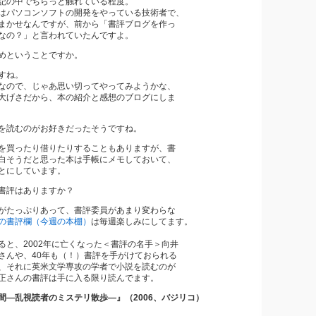
中でちらっと触れている程度。
ソコンソフトの開発をやっている技術者で、
せなんですが、前から「書評ブログを作っ
？」と言われていたんですよ。
めということですか。
すね。
で、じゃあ思い切ってやってみようかな、
さだから、本の紹介と感想のブログにしま
を読むのがお好きだったそうですね。
を買ったり借りたりすることもありますが、書
うだと思った本は手帳にメモしておいて、
にしています。
書評はありますか？
がたっぷりあって、書評委員があまり変わらな
の書評欄（今週の本棚）
は毎週楽しみにしてます。
、2002年に亡くなった＜書評の名手＞向井
や、40年も（！）書評を手がけておられる
れに英米文学専攻の学者で小説を読むのが
んの書評は手に入る限り読んでます。
間―乱視読者のミステリ散歩―』（2006、バジリコ）