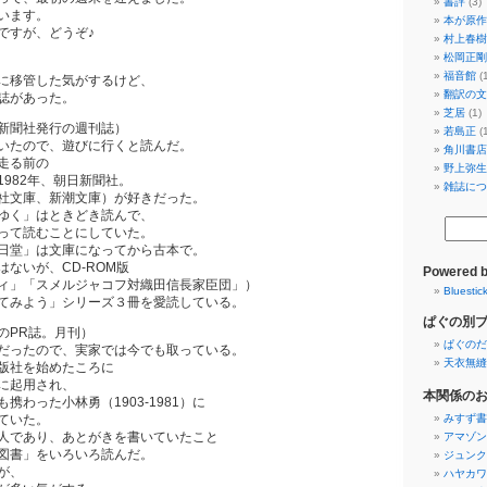
書評
(3)
います。
本が原作
ですが、どうぞ♪
村上春樹
松岡正剛
福音館
(1
に移管した気がするけど、
翻訳の文
誌があった。
芝居
(1)
新聞社発行の週刊誌）
若島正
(1
いたので、遊びに行くと読んだ。
角川書店
走る前の
野上弥生
982年、朝日新聞社。
雑誌につ
社文庫、新潮文庫）が好きだった。
ゆく」はときどき読んで、
って読むことにしていた。
日堂」は文庫になってから古本で。
ないが、CD-ROM版
Powered 
ィ」「スメルジャコフ対織田信長家臣団」）
Bluestic
てみよう」シリーズ３冊を愛読している。
ぱぐの別
のPR誌。月刊）
ぱぐのだ
だったので、実家では今でも取っている。
天衣無縫
版社を始めたころに
に起用され、
本関係の
携わった小林勇（1903-1981）に
ていた。
みすず書
人であり、あとがきを書いていたこと
アマゾン
図書」をいろいろ読んだ。
ジュンク
が、
ハヤカワ