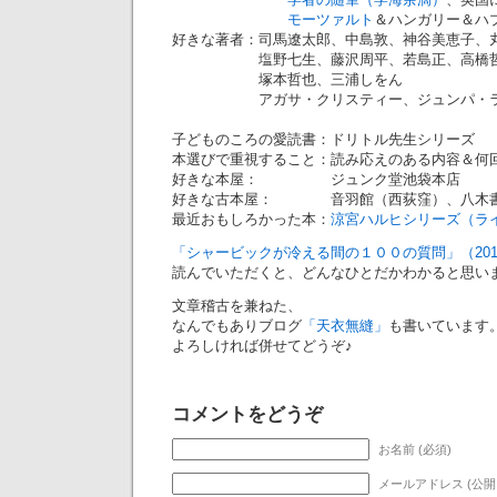
モーツァルト
＆ハンガリー＆ハ
好きな著者：司馬遼太郎、中島敦、神谷美恵子、
塩野七生、藤沢周平、若島正、高橋哲雄
塚本哲也、三浦しをん
アガサ・クリスティー、ジュンパ・ラ
子どものころの愛読書：ドリトル先生シリーズ
本選びで重視すること：読み応えのある内容＆何
好きな本屋： ジュンク堂池袋本店
好きな古本屋： 音羽館（西荻窪）、八木書
最近おもしろかった本：
涼宮ハルヒシリーズ（ラ
「シャービックが冷える間の１００の質問」（201
読んでいただくと、どんなひとだかわかると思い
文章稽古を兼ねた、
なんでもありブログ
「天衣無縫」
も書いています
よろしければ併せてどうぞ♪
コメントをどうぞ
お名前 (必須)
メールアドレス (公開