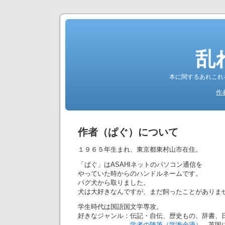
乱
本に関するあれこれ
作
作者（ぱぐ）について
１９６５年生まれ、東京都東村山市在住。
「ぱぐ」はASAHIネットのパソコン通信を
やっていた時からのハンドルネームです。
パグ犬から取りました。
犬は大好きなんですが、まだ飼ったことがありま
学生時代は国語国文学専攻。
好きなジャンル：伝記・自伝、歴史もの、辞書、
学者の随筆（学海余滴）
、英国