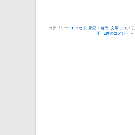
カテゴリー:
エッセイ
,
伝記・自伝
,
文章について
子
|
1件のコメント »