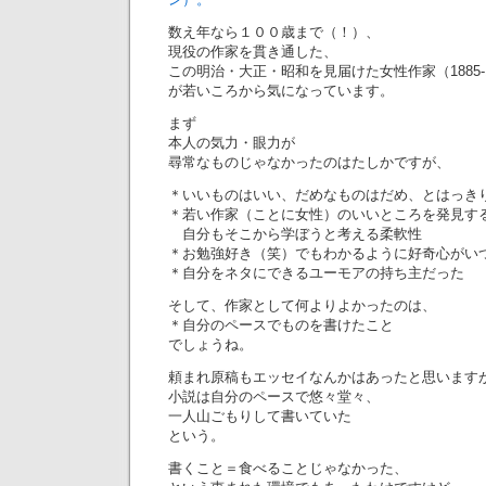
数え年なら１００歳まで（！）、
現役の作家を貫き通した、
この明治・大正・昭和を見届けた女性作家（1885-1
が若いころから気になっています。
まず
本人の気力・眼力が
尋常なものじゃなかったのはたしかですが、
＊いいものはいい、だめなものはだめ、とはっき
＊若い作家（ことに女性）のいいところを発見す
自分もそこから学ぼうと考える柔軟性
＊お勉強好き（笑）でもわかるように好奇心がい
＊自分をネタにできるユーモアの持ち主だった
そして、作家として何よりよかったのは、
＊自分のペースでものを書けたこと
でしょうね。
頼まれ原稿もエッセイなんかはあったと思います
小説は自分のペースで悠々堂々、
一人山ごもりして書いていた
という。
書くこと＝食べることじゃなかった、